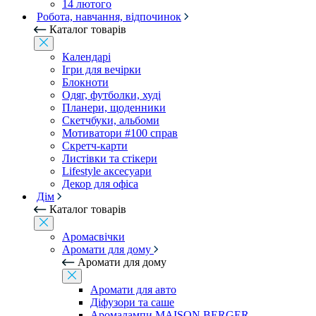
14 лютого
Робота, навчання, відпочинок
Каталог товарів
Календарі
Ігри для вечірки
Блокноти
Одяг, футболки, худі
Планери, щоденники
Скетчбуки, альбоми
Мотиватори #100 справ
Скретч-карти
Листівки та стікери
Lifestyle аксесуари
Декор для офіса
Дім
Каталог товарів
Аромасвічки
Аромати для дому
Аромати для дому
Аромати для авто
Діфузори та саше
Аромалампи MAISON BERGER