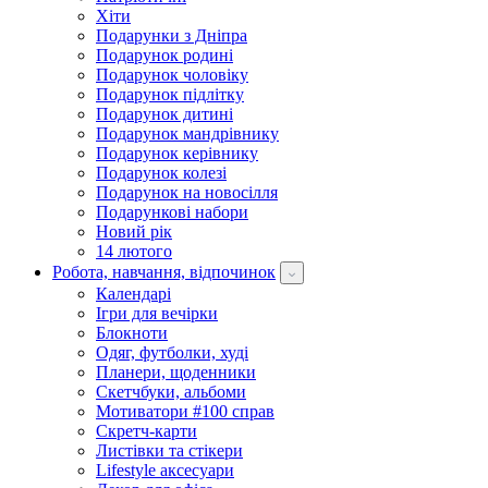
Хіти
Подарунки з Дніпра
Подарунок родині
Подарунок чоловіку
Подарунок підлітку
Подарунок дитині
Подарунок мандрівнику
Подарунок керівнику
Подарунок колезі
Подарунок на новосілля
Подарункові набори
Новий рік
14 лютого
Робота, навчання, відпочинок
Календарі
Ігри для вечірки
Блокноти
Одяг, футболки, худі
Планери, щоденники
Скетчбуки, альбоми
Мотиватори #100 справ
Скретч-карти
Листівки та стікери
Lifestyle аксесуари