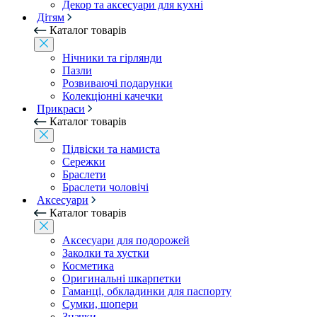
Декор та аксесуари для кухні
Дітям
Каталог товарів
Нічники та гірлянди
Пазли
Розвиваючі подарунки
Колекціонні качечки
Прикраси
Каталог товарів
Підвіски та намиста
Сережки
Браслети
Браслети чоловічі
Аксесуари
Каталог товарів
Аксесуари для подорожей
Заколки та хустки
Косметика
Оригинальні шкарпетки
Гаманці, обкладинки для паспорту
Сумки, шопери
Значки