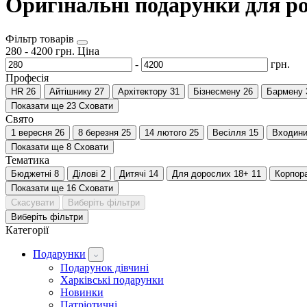
Оригінальні подарунки для ро
Фільтр товарів
280
-
4200
грн.
Ціна
-
грн.
Професія
HR
26
Айтішнику
27
Архітектору
31
Бізнесмену
26
Бармену
Показати ще 23
Сховати
Свято
1 вересня
26
8 березня
25
14 лютого
25
Весілля
15
Входин
Показати ще 8
Сховати
Тематика
Бюджетні
8
Ділові
2
Дитячі
14
Для дорослих 18+
11
Корпора
Показати ще 16
Сховати
Скасувати
Виберіть фільтри
Виберіть фільтри
Категорії
Подарунки
Подарунок дівчині
Харківські подарунки
Новинки
Патріотичні