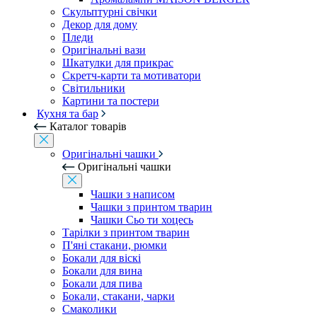
Скульптурні свічки
Декор для дому
Пледи
Оригінальні вази
Шкатулки для прикрас
Скретч-карти та мотиватори
Світильники
Картини та постери
Кухня та бар
Каталог товарів
Оригінальні чашки
Оригінальні чашки
Чашки з написом
Чашки з принтом тварин
Чашки Сьо ти хоцесь
Тарілки з принтом тварин
П'яні стакани, рюмки
Бокали для віскі
Бокали для вина
Бокали для пива
Бокали, стакани, чарки
Смаколики