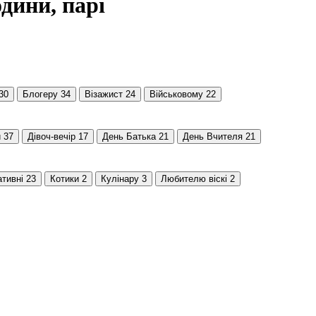
дини, парі
30
Блогеру
34
Візажист
24
Військовому
22
и
37
Дівоч-вечір
17
День Батька
21
День Вчителя
21
тивні
23
Котики
2
Кулінару
3
Любителю віскі
2