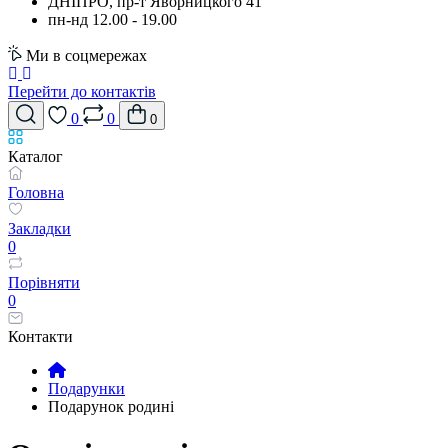
ДНІПРО, пр-т Яворницкого 41
пн-нд 12.00 - 19.00
Ми в соцмережах
Перейти до контактів
0
0
0
Каталог
Головна
Закладки
0
Порівняти
0
Контакти
Подарунки
Подарунок родині