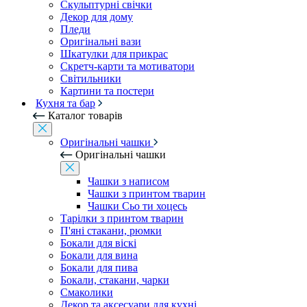
Скульптурні свічки
Декор для дому
Пледи
Оригінальні вази
Шкатулки для прикрас
Скретч-карти та мотиватори
Світильники
Картини та постери
Кухня та бар
Каталог товарів
Оригінальні чашки
Оригінальні чашки
Чашки з написом
Чашки з принтом тварин
Чашки Сьо ти хоцесь
Тарілки з принтом тварин
П'яні стакани, рюмки
Бокали для віскі
Бокали для вина
Бокали для пива
Бокали, стакани, чарки
Смаколики
Декор та аксесуари для кухні