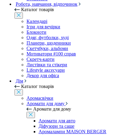
Робота, навчання, відпочинок
Каталог товарів
Календарі
Ігри для вечірки
Блокноти
Одяг, футболки, худі
Планери, щоденники
Скетчбуки, альбоми
Мотиватори #100 справ
Скретч-карти
Листівки та стікери
Lifestyle аксесуари
Декор для офіса
Дім
Каталог товарів
Аромасвічки
Аромати для дому
Аромати для дому
Аромати для авто
Діфузори та саше
Аромалампи MAISON BERGER