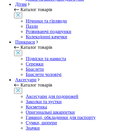
Дітям
Каталог товарів
Нічники та гірлянди
Пазли
Розвиваючі подарунки
Колекціонні качечки
Прикраси
Каталог товарів
Підвіски та намиста
Сережки
Браслети
Браслети чоловічі
Аксесуари
Каталог товарів
Аксесуари для подорожей
Заколки та хустки
Косметика
Оригинальні шкарпетки
Гаманці, обкладинки для паспорту
Сумки, шопери
Значки