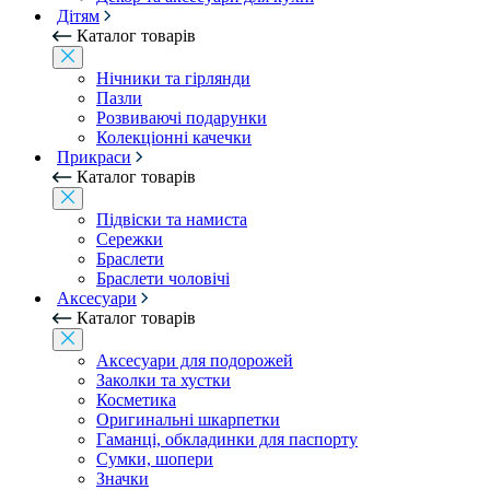
Дітям
Каталог товарів
Нічники та гірлянди
Пазли
Розвиваючі подарунки
Колекціонні качечки
Прикраси
Каталог товарів
Підвіски та намиста
Сережки
Браслети
Браслети чоловічі
Аксесуари
Каталог товарів
Аксесуари для подорожей
Заколки та хустки
Косметика
Оригинальні шкарпетки
Гаманці, обкладинки для паспорту
Сумки, шопери
Значки