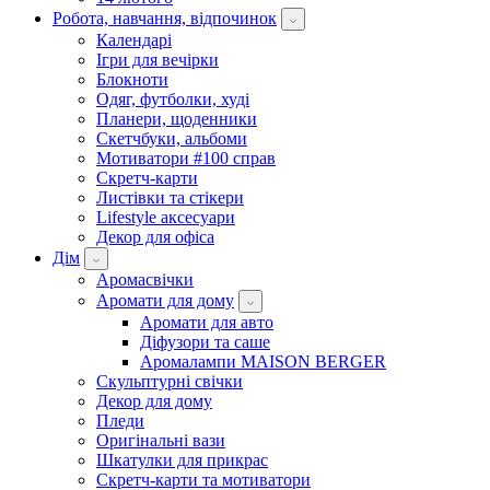
Робота, навчання, відпочинок
Календарі
Ігри для вечірки
Блокноти
Одяг, футболки, худі
Планери, щоденники
Скетчбуки, альбоми
Мотиватори #100 справ
Скретч-карти
Листівки та стікери
Lifestyle аксесуари
Декор для офіса
Дім
Аромасвічки
Аромати для дому
Аромати для авто
Діфузори та саше
Аромалампи MAISON BERGER
Скульптурні свічки
Декор для дому
Пледи
Оригінальні вази
Шкатулки для прикрас
Скретч-карти та мотиватори