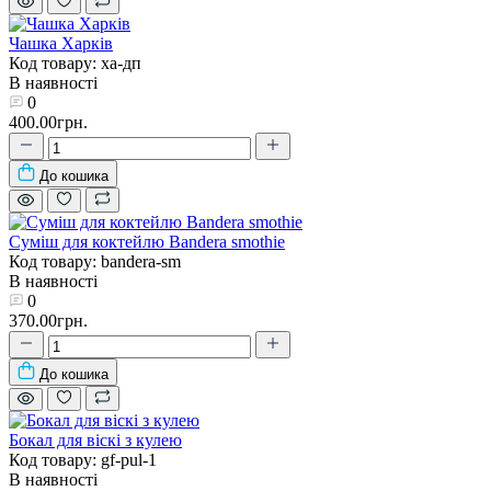
Чашка Харків
Код товару: ха-дп
В наявності
0
400.00грн.
До кошика
Суміш для коктейлю Bandera smothie
Код товару: bandera-sm
В наявності
0
370.00грн.
До кошика
Бокал для віскі з кулею
Код товару: gf-pul-1
В наявності