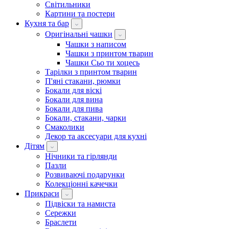
Світильники
Картини та постери
Кухня та бар
Оригінальні чашки
Чашки з написом
Чашки з принтом тварин
Чашки Сьо ти хоцесь
Тарілки з принтом тварин
П'яні стакани, рюмки
Бокали для віскі
Бокали для вина
Бокали для пива
Бокали, стакани, чарки
Смаколики
Декор та аксесуари для кухні
Дітям
Нічники та гірлянди
Пазли
Розвиваючі подарунки
Колекціонні качечки
Прикраси
Підвіски та намиста
Сережки
Браслети