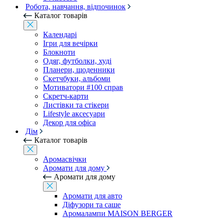
Робота, навчання, відпочинок
Каталог товарів
Календарі
Ігри для вечірки
Блокноти
Одяг, футболки, худі
Планери, щоденники
Скетчбуки, альбоми
Мотиватори #100 справ
Скретч-карти
Листівки та стікери
Lifestyle аксесуари
Декор для офіса
Дім
Каталог товарів
Аромасвічки
Аромати для дому
Аромати для дому
Аромати для авто
Діфузори та саше
Аромалампи MAISON BERGER