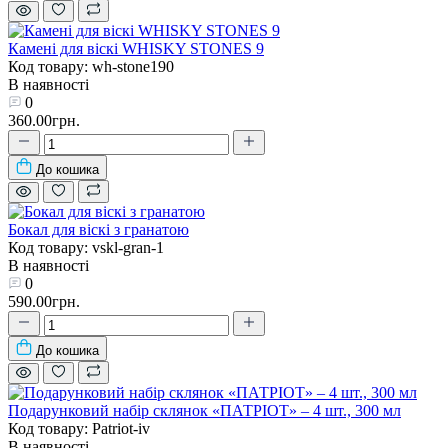
Камені для віскі WHISKY STONES 9
Код товару: wh-stone190
В наявності
0
360.00грн.
До кошика
Бокал для віскі з гранатою
Код товару: vskl-gran-1
В наявності
0
590.00грн.
До кошика
Подарунковий набір склянок «ПАТРІОТ» – 4 шт., 300 мл
Код товару: Patriot-iv
В наявності