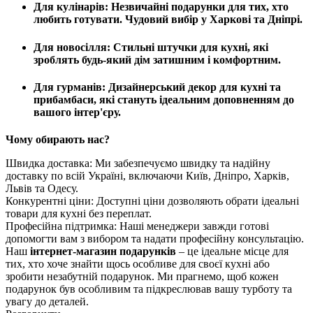
Для кулінарів: Незвичайні подарунки для тих, хто
любить готувати. Чудовий вибір у Харкові та Дніпрі.
Для новосілля: Стильні штучки для кухні, які
зроблять будь-який дім затишним і комфортним.
Для гурманів: Дизайнерський декор для кухні та
прибамбаси, які стануть ідеальним доповненням до
вашого інтер'єру.
Чому обирають нас?
Швидка доставка: Ми забезпечуємо швидку та надійну
доставку по всій Україні, включаючи Київ, Дніпро, Харків,
Львів та Одесу.
Конкурентні ціни: Доступні ціни дозволяють обрати ідеальні
товари для кухні без переплат.
Професійна підтримка: Наші менеджери завжди готові
допомогти вам з вибором та надати професійну консультацію.
Наш
інтернет-магазин подарунків
– це ідеальне місце для
тих, хто хоче знайти щось особливе для своєї кухні або
зробити незабутній подарунок. Ми прагнемо, щоб кожен
подарунок був особливим та підкреслював вашу турботу та
увагу до деталей.