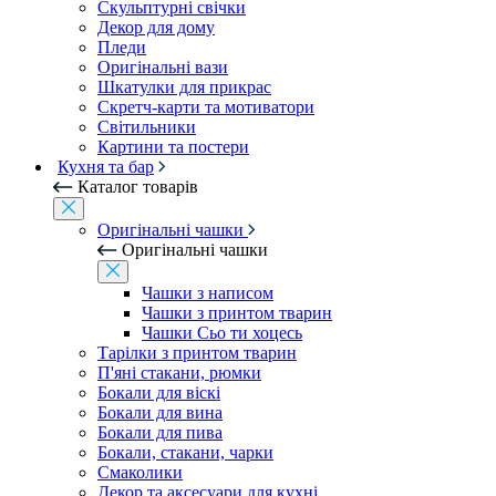
Скульптурні свічки
Декор для дому
Пледи
Оригінальні вази
Шкатулки для прикрас
Скретч-карти та мотиватори
Світильники
Картини та постери
Кухня та бар
Каталог товарів
Оригінальні чашки
Оригінальні чашки
Чашки з написом
Чашки з принтом тварин
Чашки Сьо ти хоцесь
Тарілки з принтом тварин
П'яні стакани, рюмки
Бокали для віскі
Бокали для вина
Бокали для пива
Бокали, стакани, чарки
Смаколики
Декор та аксесуари для кухні