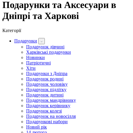
Подарунки та Аксесуари в
Дніпрі та Харкові
Категорії
Подарунки
Подарунок дівчині
Харківські подарунки
Новинки
Патріотичні
Хіти
Подарунки з Дніпра
Подарунок родині
Подарунок чоловіку
Подарунок підлітку
Подарунок дитині
Подарунок мандрівнику
Подарунок керівнику
Подарунок колезі
Подарунок на новосілля
Подарункові набори
Новий рік
14 лютого