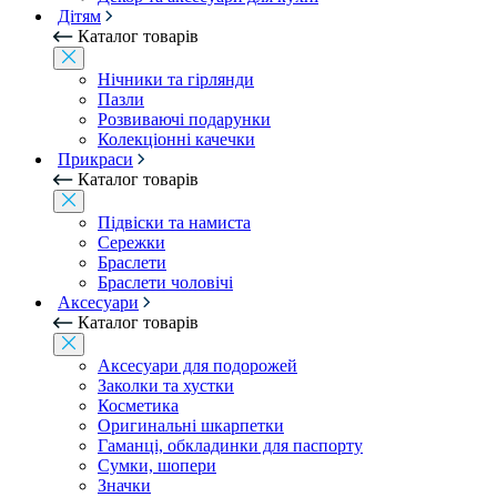
Дітям
Каталог товарів
Нічники та гірлянди
Пазли
Розвиваючі подарунки
Колекціонні качечки
Прикраси
Каталог товарів
Підвіски та намиста
Сережки
Браслети
Браслети чоловічі
Аксесуари
Каталог товарів
Аксесуари для подорожей
Заколки та хустки
Косметика
Оригинальні шкарпетки
Гаманці, обкладинки для паспорту
Сумки, шопери
Значки