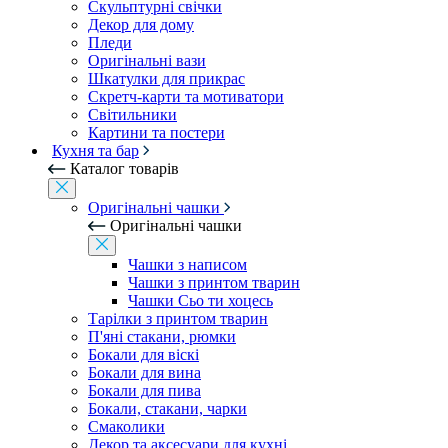
Скульптурні свічки
Декор для дому
Пледи
Оригінальні вази
Шкатулки для прикрас
Скретч-карти та мотиватори
Світильники
Картини та постери
Кухня та бар
Каталог товарів
Оригінальні чашки
Оригінальні чашки
Чашки з написом
Чашки з принтом тварин
Чашки Сьо ти хоцесь
Тарілки з принтом тварин
П'яні стакани, рюмки
Бокали для віскі
Бокали для вина
Бокали для пива
Бокали, стакани, чарки
Смаколики
Декор та аксесуари для кухні