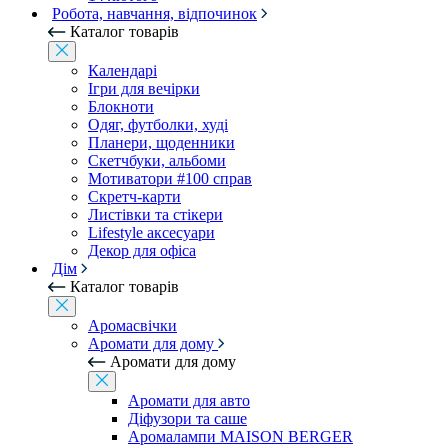
Робота, навчання, відпочинок
Каталог товарів
Календарі
Ігри для вечірки
Блокноти
Одяг, футболки, худі
Планери, щоденники
Скетчбуки, альбоми
Мотиватори #100 справ
Скретч-карти
Листівки та стікери
Lifestyle аксесуари
Декор для офіса
Дім
Каталог товарів
Аромасвічки
Аромати для дому
Аромати для дому
Аромати для авто
Діфузори та саше
Аромалампи MAISON BERGER