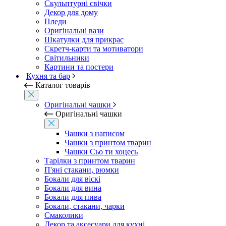
Скульптурні свічки
Декор для дому
Пледи
Оригінальні вази
Шкатулки для прикрас
Скретч-карти та мотиватори
Світильники
Картини та постери
Кухня та бар
Каталог товарів
Оригінальні чашки
Оригінальні чашки
Чашки з написом
Чашки з принтом тварин
Чашки Сьо ти хоцесь
Тарілки з принтом тварин
П'яні стакани, рюмки
Бокали для віскі
Бокали для вина
Бокали для пива
Бокали, стакани, чарки
Смаколики
Декор та аксесуари для кухні