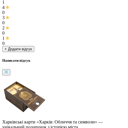
1
4
0
3
0
2
0
1
0
+ Додати відгук
Написати відгук
Харківські карти «Харків: Обличчя та символи» —
унікальний подарунок з історією міста