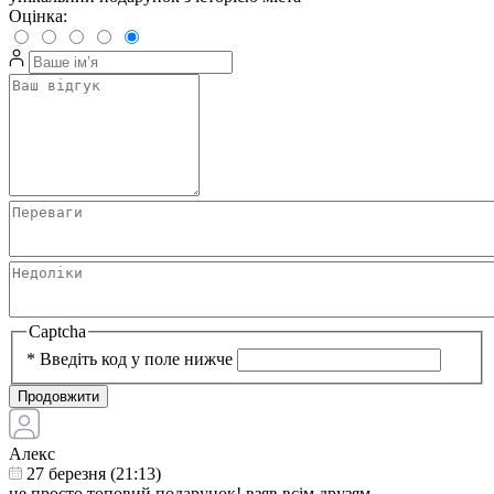
Оцінка:
Captcha
*
Введіть код у поле нижче
Продовжити
Алекс
27 березня (21:13)
це просто топовий подарунок! взяв всім друзям