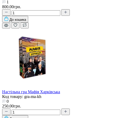
1
800.00грн.
До кошика
Настільна гра Мафія Харківська
Код товару: gra-ma-kh
0
250.00грн.