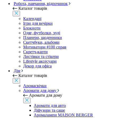
Робота, навчання, відпочинок
Каталог товарів
Календарі
Ігри для вечірки
Блокноти
Одяг, футболки, худі
Планери, щоденники
Скетчбуки, альбоми
Мотиватори #100 справ
Скретч-карти
Листівки та стікери
Lifestyle аксесуари
Декор для офіса
Дім
Каталог товарів
Аромасвічки
Аромати для дому
Аромати для дому
Аромати для авто
Діфузори та саше
Аромалампи MAISON BERGER