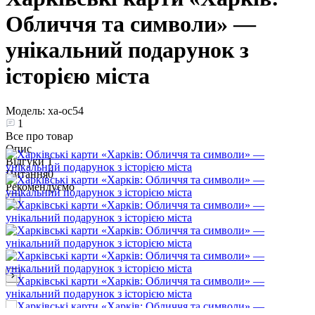
Обличчя та символи» —
унікальний подарунок з
історією міста
Модель:
ха-ос54
1
Все про товар
Опис
Відгуки
1
Питання
0
Рекомендуємо