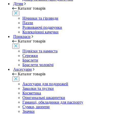
Дітям
Каталог товарів
Нічники та гірлянди
Пазли
Розвиваючі подарунки
Колекціонні качечки
Прикраси
Каталог товарів
Підвіски та намиста
Сережки
Браслети
Браслети чоловічі
Аксесуари
Каталог товарів
Аксесуари для подорожей
Заколки та хустки
Косметика
Оригинальні шкарпетки
Гаманці, обкладинки для паспорту
Сумки, шопери
Значки