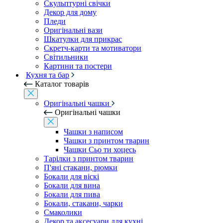
Скульптурні свічки
Декор для дому
Пледи
Оригінальні вази
Шкатулки для прикрас
Скретч-карти та мотиватори
Світильники
Картини та постери
Кухня та бар
Каталог товарів
Оригінальні чашки
Оригінальні чашки
Чашки з написом
Чашки з принтом тварин
Чашки Сьо ти хоцесь
Тарілки з принтом тварин
П'яні стакани, рюмки
Бокали для віскі
Бокали для вина
Бокали для пива
Бокали, стакани, чарки
Смаколики
Декор та аксесуари для кухні