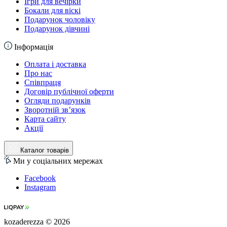
Ігри для вечірки
Бокали для віскі
Подарунок чоловіку
Подарунок дівчині
Інформація
Оплата і доставка
Про нас
Співпраця
Договір публічної оферти
Огляди подарунків
Зворотній зв’язок
Карта сайту
Акції
Каталог товарів
Ми у соціальних мережах
Facebook
Instagram
kozaderezza © 2026