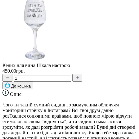
Келих для вина Шкала настрою
450.00грн.
До кошика
Опис
Чого ти такий сумний сидиш і з засмученим обличчям
моніториш стрічку в Інстаграм? Всі твої друзі давно
роз'їхалися сонячними країнами, щоб повною мірою відчути
етимологію слова "відпустка", а ти сидиш і намагаєшся
зрозуміти, як далі розгрібати робочі завали? Будні дні створені
для дедлайн, а вихідні - для відпочинку. Якщо тебе зараз долає
поганий настрій, а відсутність розваг у п'ятницю вводить у