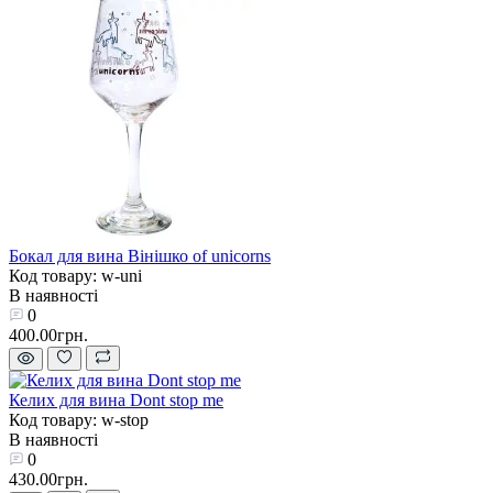
Бокал для вина Вінішко of unicorns
Код товару: w-uni
В наявності
0
400.00грн.
Келих для вина Dont stop me
Код товару: w-stop
В наявності
0
430.00грн.