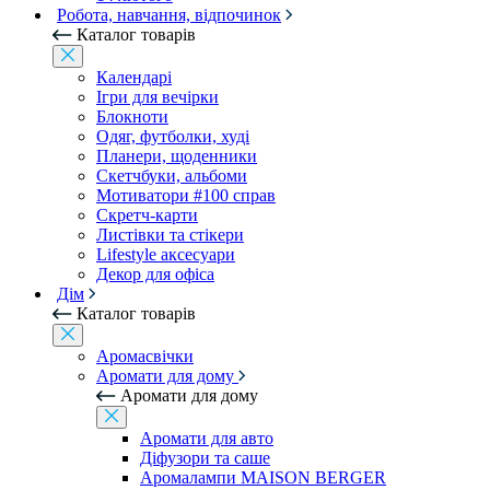
Робота, навчання, відпочинок
Каталог товарів
Календарі
Ігри для вечірки
Блокноти
Одяг, футболки, худі
Планери, щоденники
Скетчбуки, альбоми
Мотиватори #100 справ
Скретч-карти
Листівки та стікери
Lifestyle аксесуари
Декор для офіса
Дім
Каталог товарів
Аромасвічки
Аромати для дому
Аромати для дому
Аромати для авто
Діфузори та саше
Аромалампи MAISON BERGER