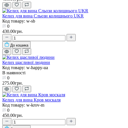
Келих для вина Сльози колишнього UKR
Код товару: w-sb
0
430.00грн.
До кошика
Келих щасливої людини
Код товару: w-happy-ua
В наявності
0
275.00грн.
Келих для вина Кров москаля
Код товару: w-krov-m
0
450.00грн.