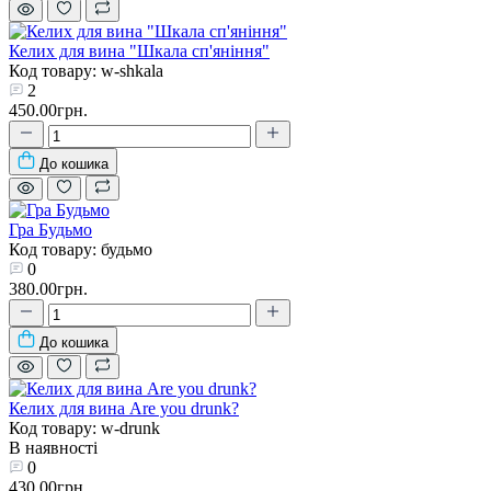
Келих для вина "Шкала сп'яніння"
Код товару: w-shkala
2
450.00грн.
До кошика
Гра Будьмо
Код товару: будьмо
0
380.00грн.
До кошика
Келих для вина Are you drunk?
Код товару: w-drunk
В наявності
0
430.00грн.