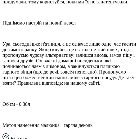
придумали, тому користуйся, поки ми їх не запатентували.
Піднімемо настрій на новий левел
Ура, сьогодні вже п'ятниця, а це означає лише одне: час гасити
до самого ранку. Якщо клуби - це взагалі не твій шлях, тоді
пропонуємо чудову альтернативу: залишся вдома, замов піцу і
запроси друзів. Ох вже ці домашні посиденьки, які
починаються чаєм з лимоном, а закінчуються пляшкою
гарного вінця (що, до речі, зовсім непогано). Пропонуємо
пити цей божественний напій лише з гарного посуду. Де таку
взяти? Правильна відповідь: на нашому сайті.
Об'єм - 0,38л
Метод нанесення малюнка - гаряча деколь
Відгуки