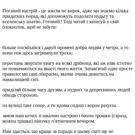
Поганий настрій - це зовсім не вирок, адже ми знаємо кілька
придатних порад, які допоможуть подолати нудьгу та
вселенську апатію. Готовий? Тоді читай і записуй у свій
блокнотик, щоб не забути:
більше посміхайся і даруй промені добра людям у метро, а то
вони теж щось загримнули трохи;
перестань звертати увагу на всякі дрібниці, які аж ніяк істотно
не позначаються на якості твого життя. Запам'ятай одне просте
правило: ми самі обираємо, якими очима дивитись на
навколишній світ.
приділяй більше часу друзям, а нудних та депресивних людей
обходь стороною.
на вулиці таке сонце, а ти вдома сидиш і ворон рахуєш.
замов наш келих зі шкалою настрою і бахни трошки (гаразд,
можна трішки) віночку п'ятничним вечором.
Нам здається, що краще за поради в цьому світі ще не