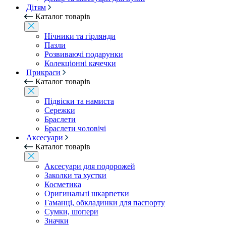
Дітям
Каталог товарів
Нічники та гірлянди
Пазли
Розвиваючі подарунки
Колекціонні качечки
Прикраси
Каталог товарів
Підвіски та намиста
Сережки
Браслети
Браслети чоловічі
Аксесуари
Каталог товарів
Аксесуари для подорожей
Заколки та хустки
Косметика
Оригинальні шкарпетки
Гаманці, обкладинки для паспорту
Сумки, шопери
Значки