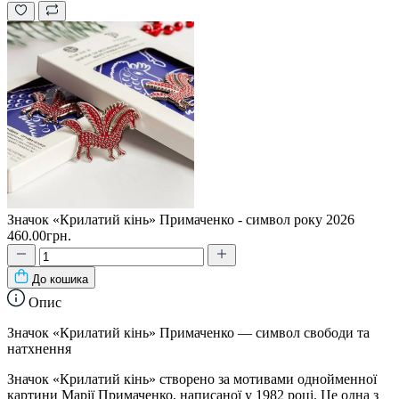
Значок «Крилатий кінь» Примаченко - символ року 2026
460.00грн.
До кошика
Опис
Значок «Крилатий кінь» Примаченко — символ свободи та
натхнення
Значок «Крилатий кінь» створено за мотивами однойменної
картини Марії Примаченко, написаної у 1982 році. Це одна з