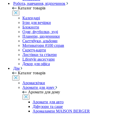
Робота, навчання, відпочинок
Каталог товарів
Календарі
Ігри для вечірки
Блокноти
Одяг, футболки, худі
Планери, щоденники
Скетчбуки, альбоми
Мотиватори #100 справ
Скретч-карти
Листівки та стікери
Lifestyle аксесуари
Декор для офіса
Дім
Каталог товарів
Аромасвічки
Аромати для дому
Аромати для дому
Аромати для авто
Діфузори та саше
Аромалампи MAISON BERGER