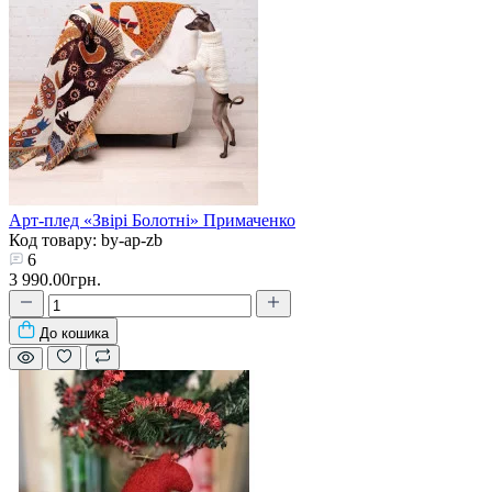
Арт-плед «Звірі Болотні» Примаченко
Код товару: by-ap-zb
6
3 990.00грн.
До кошика