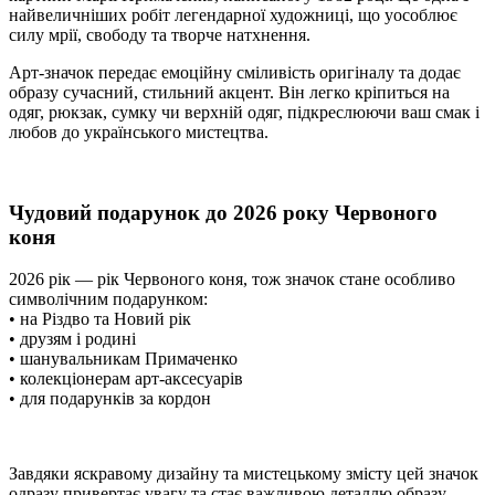
найвеличніших робіт легендарної художниці, що уособлює
силу мрії, свободу та творче натхнення.
Арт-значок передає емоційну сміливість оригіналу та додає
образу сучасний, стильний акцент. Він легко кріпиться на
одяг, рюкзак, сумку чи верхній одяг, підкреслюючи ваш смак і
любов до українського мистецтва.
Чудовий подарунок до 2026 року Червоного
коня
2026 рік — рік Червоного коня, тож значок стане особливо
символічним подарунком:
• на Різдво та Новий рік
• друзям і родині
• шанувальникам Примаченко
• колекціонерам арт-аксесуарів
• для подарунків за кордон
Завдяки яскравому дизайну та мистецькому змісту цей значок
одразу привертає увагу та стає важливою деталлю образу.