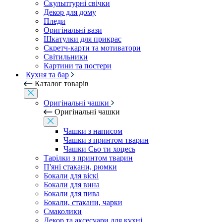
Скульптурні свічки
Декор для дому
Пледи
Оригінальні вази
Шкатулки для прикрас
Скретч-карти та мотиватори
Світильники
Картини та постери
Кухня та бар
Каталог товарів
Оригінальні чашки
Оригінальні чашки
Чашки з написом
Чашки з принтом тварин
Чашки Сьо ти хоцесь
Тарілки з принтом тварин
П'яні стакани, рюмки
Бокали для віскі
Бокали для вина
Бокали для пива
Бокали, стакани, чарки
Смаколики
Декор та аксесуари для кухні