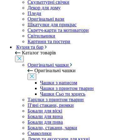
Скульптурні свічки
Декор для дому
Пледи
Оригінальні вази
Шкатулки для прикрас
Скретч-карти та мотиватори
Світильники
Картини та постери
Кухня та бар
Каталог товарів
Оригінальні чашки
Оригінальні чашки
Чашки з написом
Чашки з принтом тварин
Чашки Сьо ти хоцесь
Тарілки з принтом тварин
П'яні стакани, рюмки
Бокали для віскі
Бокали для вина
Бокали для пива
Бокали, стакани, чарки
Смаколики
Декор та аксесуари для кухні