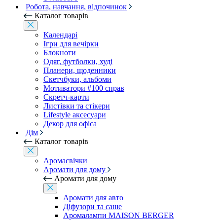
Робота, навчання, відпочинок
Каталог товарів
Календарі
Ігри для вечірки
Блокноти
Одяг, футболки, худі
Планери, щоденники
Скетчбуки, альбоми
Мотиватори #100 справ
Скретч-карти
Листівки та стікери
Lifestyle аксесуари
Декор для офіса
Дім
Каталог товарів
Аромасвічки
Аромати для дому
Аромати для дому
Аромати для авто
Діфузори та саше
Аромалампи MAISON BERGER