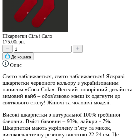
Шкарпетки Сіль і Сало
175.00грн.
До кошика
Опис
Свято наближається, свято наближається! Яскраві
шкарпетки червоного кольору з українізованим
написом «Coca-Cola». Веселий новорічний дизайн та
зимовий вайб – обов'язково маєш їх одягнути до
святкового столу! Жіночі та чоловічі моделі.
Високі шкарпетки з натуральної 100% гребінної
бавовни. Вміст бавовни – 93%, лайкри - 7%.
Шкарпетки мають укріплену п’яту та мисок,
високоеластичну резинку висотою 22-24 см. Це