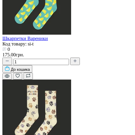
Шкарпетки Вареники
Код товару: si-t
0
175.00грн.
До кошика