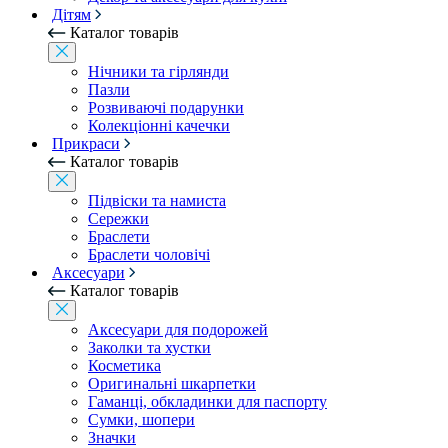
Дітям
Каталог товарів
Нічники та гірлянди
Пазли
Розвиваючі подарунки
Колекціонні качечки
Прикраси
Каталог товарів
Підвіски та намиста
Сережки
Браслети
Браслети чоловічі
Аксесуари
Каталог товарів
Аксесуари для подорожей
Заколки та хустки
Косметика
Оригинальні шкарпетки
Гаманці, обкладинки для паспорту
Сумки, шопери
Значки