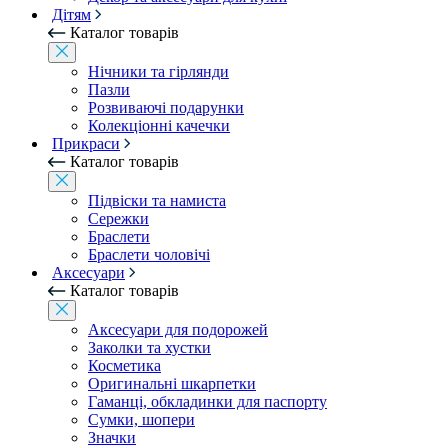
Дітям
Каталог товарів
Нічники та гірлянди
Пазли
Розвиваючі подарунки
Колекціонні качечки
Прикраси
Каталог товарів
Підвіски та намиста
Сережки
Браслети
Браслети чоловічі
Аксесуари
Каталог товарів
Аксесуари для подорожей
Заколки та хустки
Косметика
Оригинальні шкарпетки
Гаманці, обкладинки для паспорту
Сумки, шопери
Значки