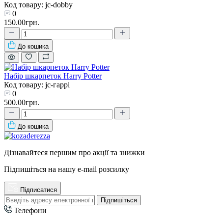
Код товару: jc-dobby
0
150.00грн.
До кошика
Набір шкарпеток Harry Potter
Код товару: jc-гаррі
0
500.00грн.
До кошика
Дізнавайтеся першим про акції та знижки
Підпишіться на нашу e-mail розсилку
Підписатися
Підпишіться
Телефони