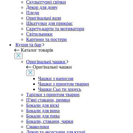
Скульптурні свічки
Декор для дому
Пледи
Оригінальні вази
Шкатулки для прикрас
Скретч-карти та мотиватори
Світильники
Картини та постери
Кухня та бар
Каталог товарів
Оригінальні чашки
Оригінальні чашки
Чашки з написом
Чашки з принтом тварин
Чашки Сьо ти хоцесь
Тарілки з принтом тварин
П'яні стакани, рюмки
Бокали для віскі
Бокали для вина
Бокали для пива
Бокали, стакани, чарки
Смаколики
Декор та аксесуари для кухні