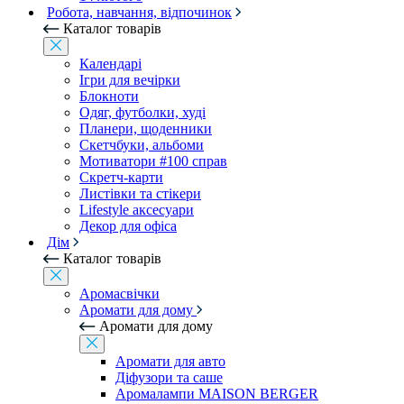
Робота, навчання, відпочинок
Каталог товарів
Календарі
Ігри для вечірки
Блокноти
Одяг, футболки, худі
Планери, щоденники
Скетчбуки, альбоми
Мотиватори #100 справ
Скретч-карти
Листівки та стікери
Lifestyle аксесуари
Декор для офіса
Дім
Каталог товарів
Аромасвічки
Аромати для дому
Аромати для дому
Аромати для авто
Діфузори та саше
Аромалампи MAISON BERGER