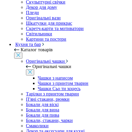
Скульптурні свічки
Декор для дому
Пледи
Оригінальні вази
Шкатулки для прикрас
Скретч-карти та мотиватори
Світильники
Картини та постери
Кухня та бар
Каталог товарів
Оригінальні чашки
Оригінальні чашки
Чашки з написом
Чашки з принтом тварин
Чашки Сьо ти хоцесь
Тарілки з принтом тварин
П'яні стакани, рюмки
Бокали для віскі
Бокали для вина
Бокали для пива
Бокали, стакани, чарки
Смаколики
Декор та аксесуари для кухні