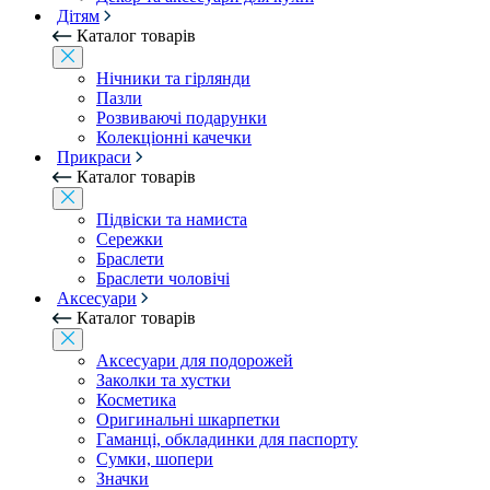
Дітям
Каталог товарів
Нічники та гірлянди
Пазли
Розвиваючі подарунки
Колекціонні качечки
Прикраси
Каталог товарів
Підвіски та намиста
Сережки
Браслети
Браслети чоловічі
Аксесуари
Каталог товарів
Аксесуари для подорожей
Заколки та хустки
Косметика
Оригинальні шкарпетки
Гаманці, обкладинки для паспорту
Сумки, шопери
Значки