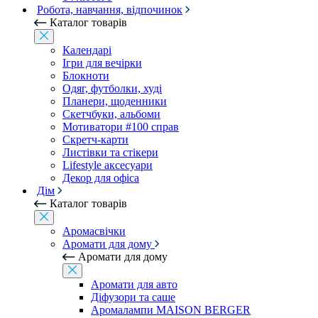
Робота, навчання, відпочинок
Каталог товарів
Календарі
Ігри для вечірки
Блокноти
Одяг, футболки, худі
Планери, щоденники
Скетчбуки, альбоми
Мотиватори #100 справ
Скретч-карти
Листівки та стікери
Lifestyle аксесуари
Декор для офіса
Дім
Каталог товарів
Аромасвічки
Аромати для дому
Аромати для дому
Аромати для авто
Діфузори та саше
Аромалампи MAISON BERGER