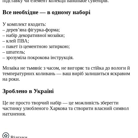
підставку чи елемент колекції handmade сувенірів.
Все необхідне — в одному наборі
У комплект входить:
– дерев’яна фігурка-форма;
– набір декоративної мозаїки;
– клей ПВА;
– пакет із цементною затиркою;
– шпатель;
– зрозуміла покрокова інструкція.
Мозаїка не тьмяніє з часом, не вигоряє та стійка до вологи й
температурних коливань — ваш виріб залишиться яскравим
на роки.
Зроблено в Україні
Це не просто творчий набір — це можливість зберегти
частинку улюбленого Харкова та створити власний символ
натхнення.
Відгуки