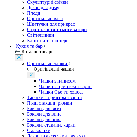
Скульптурні свічки
Декор для дому
Пледи
Оригінальні вази
Шкатулки для прикрас
Скретч-карти та мотиватори
Світильники
Картини та постери
Кухня та бар
Каталог товарів
Оригінальні чашки
Оригінальні чашки
Чашки з написом
Чашки з принтом тварин
Чашки Сьо ти хоцесь
Тарілки з принтом тварин
П'яні стакани, рюмки
Бокали для віскі
Бокали для вина
Бокали для пива
Бокали, стакани, чарки
Смаколики
Декор та аксесуари для кухні