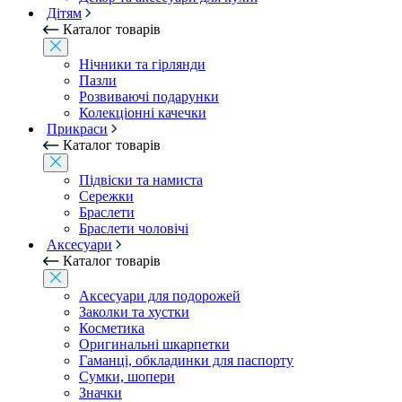
Дітям
Каталог товарів
Нічники та гірлянди
Пазли
Розвиваючі подарунки
Колекціонні качечки
Прикраси
Каталог товарів
Підвіски та намиста
Сережки
Браслети
Браслети чоловічі
Аксесуари
Каталог товарів
Аксесуари для подорожей
Заколки та хустки
Косметика
Оригинальні шкарпетки
Гаманці, обкладинки для паспорту
Сумки, шопери
Значки