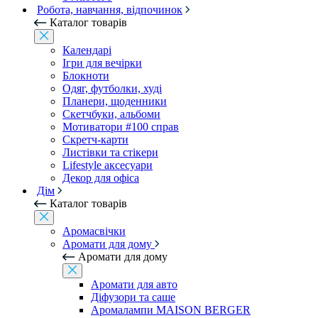
Робота, навчання, відпочинок
Каталог товарів
Календарі
Ігри для вечірки
Блокноти
Одяг, футболки, худі
Планери, щоденники
Скетчбуки, альбоми
Мотиватори #100 справ
Скретч-карти
Листівки та стікери
Lifestyle аксесуари
Декор для офіса
Дім
Каталог товарів
Аромасвічки
Аромати для дому
Аромати для дому
Аромати для авто
Діфузори та саше
Аромалампи MAISON BERGER