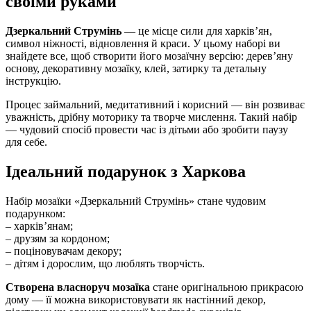
своїми руками
Дзеркальний Струмінь
— це місце сили для харків’ян,
символ ніжності, відновлення й краси. У цьому наборі ви
знайдете все, щоб створити його мозаїчну версію: дерев’яну
основу, декоративну мозаїку, клей, затирку та детальну
інструкцію.
Процес займальний, медитативний і корисний — він розвиває
уважність, дрібну моторику та творче мислення. Такий набір
— чудовий спосіб провести час із дітьми або зробити паузу
для себе.
Ідеальний подарунок з Харкова
Набір мозаїки «Дзеркальний Струмінь» стане чудовим
подарунком:
– харків’янам;
– друзям за кордоном;
– поціновувачам декору;
– дітям і дорослим, що люблять творчість.
Створена власноруч мозаїка
стане оригінальною прикрасою
дому — її можна використовувати як настінний декор,