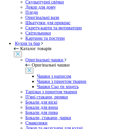
Скульптурні свічки
Декор для дому
Пледи
Оригінальні вази
Шкатулки для прикрас
Скретч-карти та мотиватори
Світильники
Картини та постери
Кухня та бар
Каталог товарів
Оригінальні чашки
Оригінальні чашки
Чашки з написом
Чашки з принтом тварин
Чашки Сьо ти хоцесь
Тарілки з принтом тварин
П'яні стакани, рюмки
Бокали для віскі
Бокали для вина
Бокали для пива
Бокали, стакани, чарки
Смаколики
Декор та аксесуари для кухні