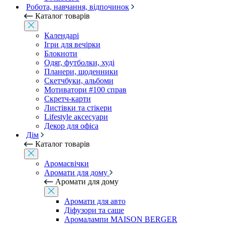
Робота, навчання, відпочинок
Каталог товарів
Календарі
Ігри для вечірки
Блокноти
Одяг, футболки, худі
Планери, щоденники
Скетчбуки, альбоми
Мотиватори #100 справ
Скретч-карти
Листівки та стікери
Lifestyle аксесуари
Декор для офіса
Дім
Каталог товарів
Аромасвічки
Аромати для дому
Аромати для дому
Аромати для авто
Діфузори та саше
Аромалампи MAISON BERGER