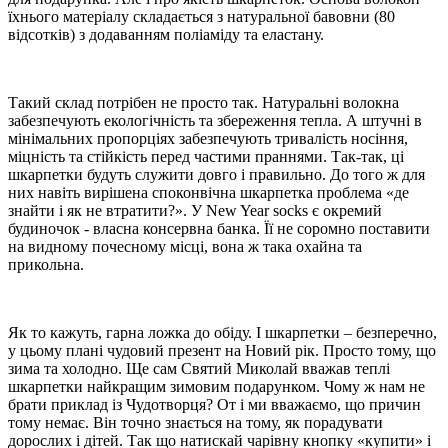
їхнього матеріалу складається з натуральної бавовни (80
відсотків) з додаванням поліаміду та еластану.
Такий склад потрібен не просто так. Натуральні волокна
забезпечують екологічність та збереження тепла. А штучні в
мінімальних пропорціях забезпечують тривалість носіння,
міцність та стійкість перед частими праннями. Так-так, ці
шкарпетки будуть служити довго і правильно. До того ж для
них навіть вирішена споконвічна шкарпетка проблема «де
знайти і як не втратити?». У New Year socks є окремий
будиночок - власна консервна банка. Її не соромно поставити
на видному почесному місці, вона ж така охайна та
прикольна.
Як то кажуть, гарна ложка до обіду. І шкарпетки – безперечно,
у цьому плані чудовий презент на Новий рік. Просто тому, що
зима та холодно. Ще сам Святий Миколай вважав теплі
шкарпетки найкращим зимовим подарунком. Чому ж нам не
брати приклад із Чудотворця? От і ми вважаємо, що причин
тому немає. Він точно знається на тому, як порадувати
дорослих і дітей. Так що натискай чарівну кнопку «купити» і