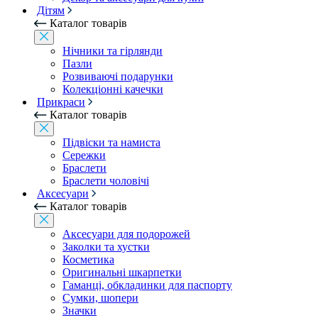
Дітям
Каталог товарів
Нічники та гірлянди
Пазли
Розвиваючі подарунки
Колекціонні качечки
Прикраси
Каталог товарів
Підвіски та намиста
Сережки
Браслети
Браслети чоловічі
Аксесуари
Каталог товарів
Аксесуари для подорожей
Заколки та хустки
Косметика
Оригинальні шкарпетки
Гаманці, обкладинки для паспорту
Сумки, шопери
Значки