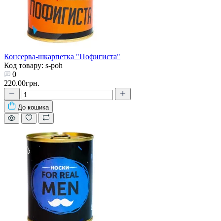
Консерва-шкарпетка "Пофигиста"
Код товару: s-poh
0
220.00грн.
До кошика