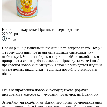
Новорічні шкарпетки Пряник консерва купити
220.00грн.
Опис
Новий рік – це найбільш незвичайне та яскраве свято. Чому?
Та тому що з ним пов'язана найвідоміша символіка, яку
люблять усі. Чи не знайдеться людини, якій не подобається
прикрашена ялинка, різнокольорові гірлянди та море іншої
прекрасної новорічної мішури? Також не знайдеться людини,
яка не носить шкарпетки – всім нам потрібно утеплювати
ніжки.
Ось і безпрограшна новорічно-подарункова формула:
шкарпетки в консервах – чудовий подарунок на Новий рік.
Звичайно, ми подбали не тільки про принт і суперпакування
для подарунка. Але і про якість шкарпеток. Основа волокон