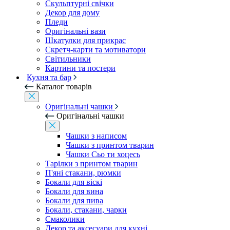
Скульптурні свічки
Декор для дому
Пледи
Оригінальні вази
Шкатулки для прикрас
Скретч-карти та мотиватори
Світильники
Картини та постери
Кухня та бар
Каталог товарів
Оригінальні чашки
Оригінальні чашки
Чашки з написом
Чашки з принтом тварин
Чашки Сьо ти хоцесь
Тарілки з принтом тварин
П'яні стакани, рюмки
Бокали для віскі
Бокали для вина
Бокали для пива
Бокали, стакани, чарки
Смаколики
Декор та аксесуари для кухні