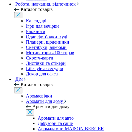
Робота, навчання, відпочинок
Каталог товарів
Календарі
Ігри для вечірки
Блокноти
Одяг, футболки, худі
Планери, щоденники
Скетчбуки, альбоми
Мотиватори #100 справ
Скретч-карти
Листівки та стікери
Lifestyle аксесуари
Декор для офіса
Дім
Каталог товарів
Аромасвічки
Аромати для дому
Аромати для дому
Аромати для авто
Діфузори та саше
Аромалампи MAISON BERGER