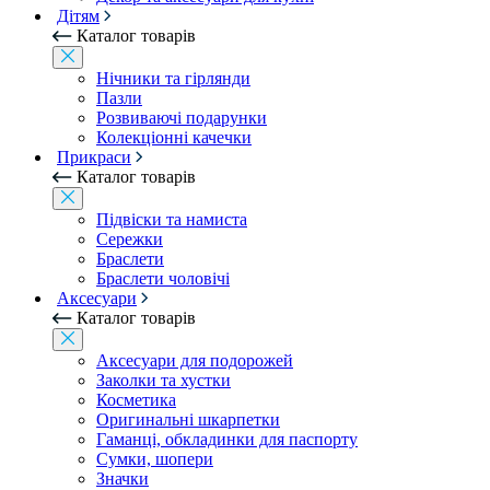
Дітям
Каталог товарів
Нічники та гірлянди
Пазли
Розвиваючі подарунки
Колекціонні качечки
Прикраси
Каталог товарів
Підвіски та намиста
Сережки
Браслети
Браслети чоловічі
Аксесуари
Каталог товарів
Аксесуари для подорожей
Заколки та хустки
Косметика
Оригинальні шкарпетки
Гаманці, обкладинки для паспорту
Сумки, шопери
Значки