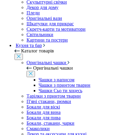
Скульптурні свічки
Декор для дому
Пледи
Оригінальні вази
Шкатулки для прикрас
Скретч-карти та мотиватори
Світильники
Картини та постери
Кухня та бар
Каталог товарів
Оригінальні чашки
Оригінальні чашки
Чашки з написом
Чашки з принтом тварин
Чашки Сьо ти хоцесь
Тарілки з принтом тварин
П'яні стакани, рюмки
Бокали для віскі
Бокали для вина
Бокали для пива
Бокали, стакани, чарки
Смаколики
Декор та аксесуари для кухні