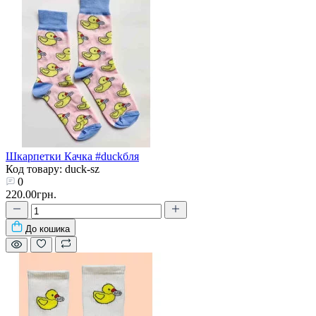
Шкарпетки Качка #duckбля
Код товару: duck-sz
0
220.00грн.
До кошика