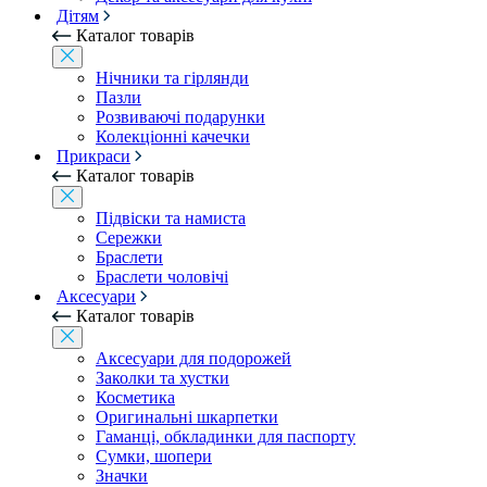
Дітям
Каталог товарів
Нічники та гірлянди
Пазли
Розвиваючі подарунки
Колекціонні качечки
Прикраси
Каталог товарів
Підвіски та намиста
Сережки
Браслети
Браслети чоловічі
Аксесуари
Каталог товарів
Аксесуари для подорожей
Заколки та хустки
Косметика
Оригинальні шкарпетки
Гаманці, обкладинки для паспорту
Сумки, шопери
Значки