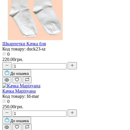
Шкарпетки Качка бля
Код товару: duck23-sz
0
220.00грн.
До кошика
Качка Маріхуана
Код товару: fd-mar
0
250.00грн.
До кошика