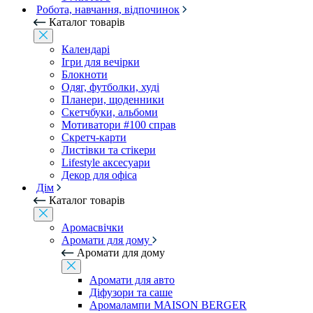
Робота, навчання, відпочинок
Каталог товарів
Календарі
Ігри для вечірки
Блокноти
Одяг, футболки, худі
Планери, щоденники
Скетчбуки, альбоми
Мотиватори #100 справ
Скретч-карти
Листівки та стікери
Lifestyle аксесуари
Декор для офіса
Дім
Каталог товарів
Аромасвічки
Аромати для дому
Аромати для дому
Аромати для авто
Діфузори та саше
Аромалампи MAISON BERGER