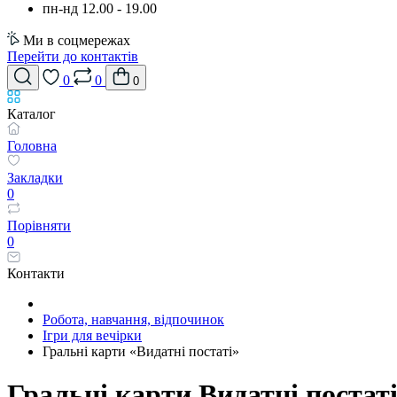
пн-нд 12.00 - 19.00
Ми в соцмережах
Перейти до контактів
0
0
0
Каталог
Головна
Закладки
0
Порівняти
0
Контакти
Робота, навчання, відпочинок
Ігри для вечірки
Гральні карти «Видатні постаті»
Гральні карти Видатні постат