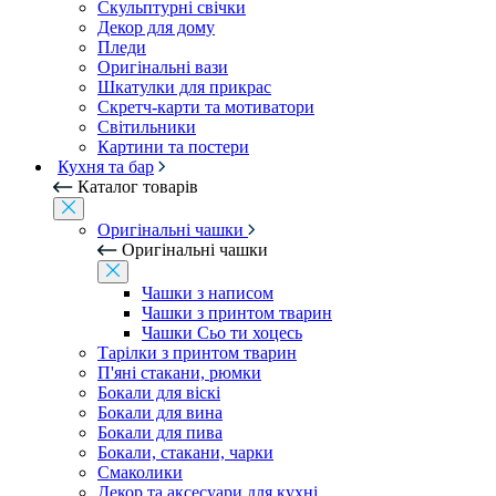
Скульптурні свічки
Декор для дому
Пледи
Оригінальні вази
Шкатулки для прикрас
Скретч-карти та мотиватори
Світильники
Картини та постери
Кухня та бар
Каталог товарів
Оригінальні чашки
Оригінальні чашки
Чашки з написом
Чашки з принтом тварин
Чашки Сьо ти хоцесь
Тарілки з принтом тварин
П'яні стакани, рюмки
Бокали для віскі
Бокали для вина
Бокали для пива
Бокали, стакани, чарки
Смаколики
Декор та аксесуари для кухні