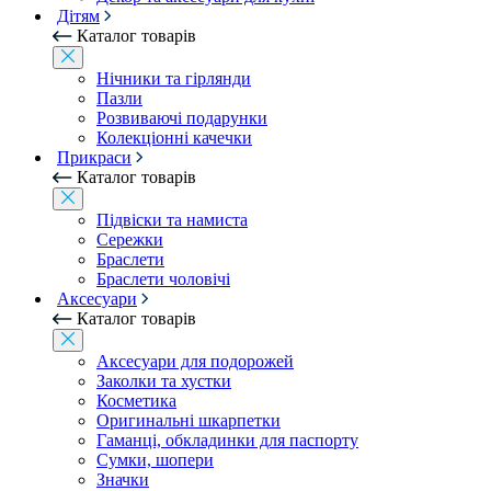
Дітям
Каталог товарів
Нічники та гірлянди
Пазли
Розвиваючі подарунки
Колекціонні качечки
Прикраси
Каталог товарів
Підвіски та намиста
Сережки
Браслети
Браслети чоловічі
Аксесуари
Каталог товарів
Аксесуари для подорожей
Заколки та хустки
Косметика
Оригинальні шкарпетки
Гаманці, обкладинки для паспорту
Сумки, шопери
Значки