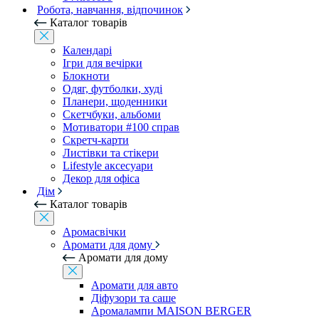
Робота, навчання, відпочинок
Каталог товарів
Календарі
Ігри для вечірки
Блокноти
Одяг, футболки, худі
Планери, щоденники
Скетчбуки, альбоми
Мотиватори #100 справ
Скретч-карти
Листівки та стікери
Lifestyle аксесуари
Декор для офіса
Дім
Каталог товарів
Аромасвічки
Аромати для дому
Аромати для дому
Аромати для авто
Діфузори та саше
Аромалампи MAISON BERGER