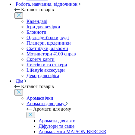
Робота, навчання, відпочинок
Каталог товарів
Календарі
Ігри для вечірки
Блокноти
Одяг, футболки, худі
Планери, щоденники
Скетчбуки, альбоми
Мотиватори #100 справ
Скретч-карти
Листівки та стікери
Lifestyle аксесуари
Декор для офіса
Дім
Каталог товарів
Аромасвічки
Аромати для дому
Аромати для дому
Аромати для авто
Діфузори та саше
Аромалампи MAISON BERGER