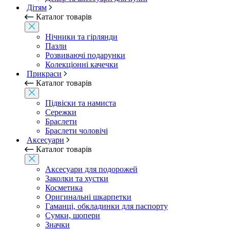
Дітям
Каталог товарів
Нічники та гірлянди
Пазли
Розвиваючі подарунки
Колекціонні качечки
Прикраси
Каталог товарів
Підвіски та намиста
Сережки
Браслети
Браслети чоловічі
Аксесуари
Каталог товарів
Аксесуари для подорожей
Заколки та хустки
Косметика
Оригинальні шкарпетки
Гаманці, обкладинки для паспорту
Сумки, шопери
Значки