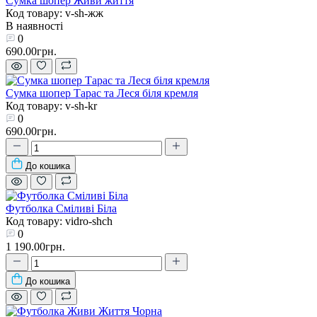
Сумка шопер Живи життя
Код товару: v-sh-жж
В наявності
0
690.00грн.
Сумка шопер Тарас та Леся біля кремля
Код товару: v-sh-kr
0
690.00грн.
До кошика
Футболка Сміливі Біла
Код товару: vidro-shch
0
1 190.00грн.
До кошика