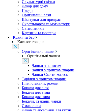
Скульптурні свічки
Декор для дому
Пледи
Оригінальні вази
Шкатулки для прикрас
Скретч-карти та мотиватори
Світильники
Картини та постери
Кухня та бар
Каталог товарів
Оригінальні чашки
Оригінальні чашки
Чашки з написом
Чашки з принтом тварин
Чашки Сьо ти хоцесь
Тарілки з принтом тварин
П'яні стакани, рюмки
Бокали для віскі
Бокали для вина
Бокали для пива
Бокали, стакани, чарки
Смаколики
Декор та аксесуари для кухні