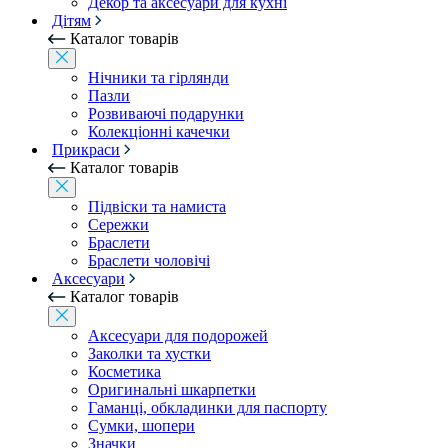
Декор та аксесуари для кухні
Дітям
Каталог товарів
Нічники та гірлянди
Пазли
Розвиваючі подарунки
Колекціонні качечки
Прикраси
Каталог товарів
Підвіски та намиста
Сережки
Браслети
Браслети чоловічі
Аксесуари
Каталог товарів
Аксесуари для подорожей
Заколки та хустки
Косметика
Оригинальні шкарпетки
Гаманці, обкладинки для паспорту
Сумки, шопери
Значки