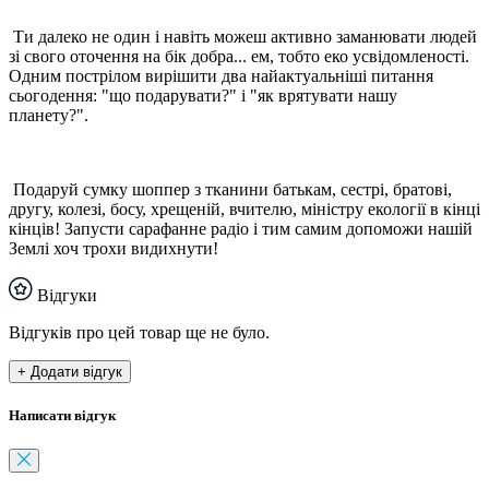
Ти далеко не один і навіть можеш активно заманювати людей
зі свого оточення на бік добра... ем, тобто еко усвідомленості.
Одним пострілом вирішити два найактуальніші питання
сьогодення: "що подарувати?" і "як врятувати нашу
планету?".
Подаруй сумку шоппер з тканини батькам, сестрі, братові,
другу, колезі, босу, хрещеній, вчителю, міністру екології в кінці
кінців! Запусти сарафанне радіо і тим самим допоможи нашій
Землі хоч трохи видихнути!
Відгуки
Відгуків про цей товар ще не було.
+ Додати відгук
Написати відгук