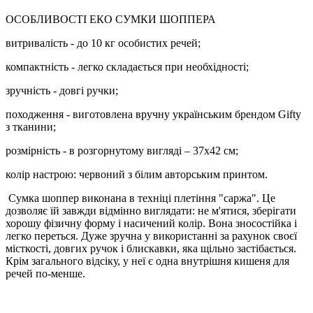
ОСОБЛИВОСТІ ЕКО СУМКИ ШОППЕРА
витривалість - до 10 кг особистих речей;
компактність - легко складається при необхідності;
зручність - довгі ручки;
походження - виготовлена вручну українським брендом Gifty
з тканини;
розмірність - в розгорнутому вигляді – 37х42 см;
колір настрою: червоний з білим авторським принтом.
Сумка шоппер виконана в техніці плетіння "саржа". Це
дозволяє їй завжди відмінно виглядати: не м'ятися, зберігати
хорошу фізичну форму і насичений колір. Вона зносостійка і
легко переться. Дуже зручна у використанні за рахунок своєї
місткості, довгих ручок і блискавки, яка щільно застібається.
Крім загального відсіку, у неї є одна внутрішня кишеня для
речей по-менше.