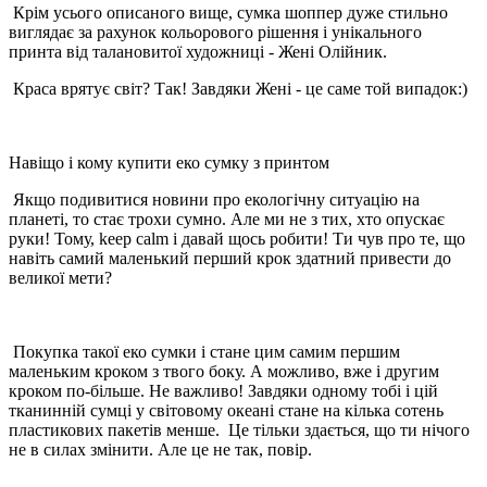
Крім усього описаного вище, сумка шоппер дуже стильно
виглядає за рахунок кольорового рішення і унікального
принта від талановитої художниці - Жені Олійник.
Краса врятує світ? Так! Завдяки Жені - це саме той випадок:)
Навіщо і кому купити еко сумку з принтом
Якщо подивитися новини про екологічну ситуацію на
планеті, то стає трохи сумно. Але ми не з тих, хто опускає
руки! Тому, keep calm і давай щось робити! Ти чув про те, що
навіть самий маленький перший крок здатний привести до
великої мети?
Покупка такої еко сумки і стане цим самим першим
маленьким кроком з твого боку. А можливо, вже і другим
кроком по-більше. Не важливо! Завдяки одному тобі і цій
тканинній сумці у світовому океані стане на кілька сотень
пластикових пакетів менше. Це тільки здається, що ти нічого
не в силах змінити. Але це не так, повір.