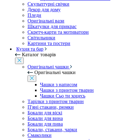
Скульптурні свічки
Декор для дому
Пледи
Оригінальні вази
Шкатулки для прикрас
Скретч-карти та мотиватори
Світильники
Картини та постери
Кухня та бар
Каталог товарів
Оригінальні чашки
Оригінальні чашки
Чашки з написом
Чашки з принтом тварин
Чашки Сьо ти хоцесь
Тарілки з принтом тварин
П'яні стакани, рюмки
Бокали для віскі
Бокали для вина
Бокали для пива
Бокали, стакани, чарки
Смаколики