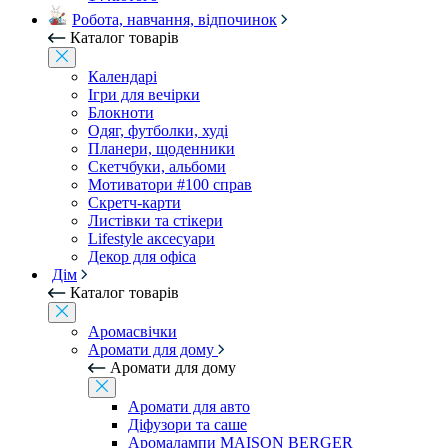
Робота, навчання, відпочинок
Каталог товарів
Календарі
Ігри для вечірки
Блокноти
Одяг, футболки, худі
Планери, щоденники
Скетчбуки, альбоми
Мотиватори #100 справ
Скретч-карти
Листівки та стікери
Lifestyle аксесуари
Декор для офіса
Дім
Каталог товарів
Аромасвічки
Аромати для дому
Аромати для дому
Аромати для авто
Діфузори та саше
Аромалампи MAISON BERGER