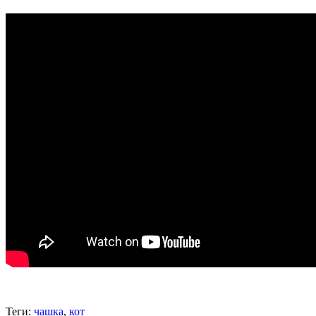
Теги:
чашка
,
кот