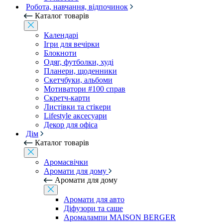
Робота, навчання, відпочинок
Каталог товарів
Календарі
Ігри для вечірки
Блокноти
Одяг, футболки, худі
Планери, щоденники
Скетчбуки, альбоми
Мотиватори #100 справ
Скретч-карти
Листівки та стікери
Lifestyle аксесуари
Декор для офіса
Дім
Каталог товарів
Аромасвічки
Аромати для дому
Аромати для дому
Аромати для авто
Діфузори та саше
Аромалампи MAISON BERGER