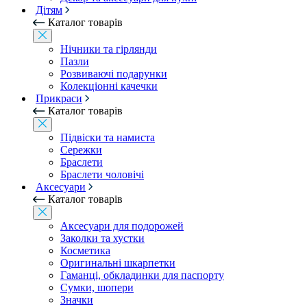
Дітям
Каталог товарів
Нічники та гірлянди
Пазли
Розвиваючі подарунки
Колекціонні качечки
Прикраси
Каталог товарів
Підвіски та намиста
Сережки
Браслети
Браслети чоловічі
Аксесуари
Каталог товарів
Аксесуари для подорожей
Заколки та хустки
Косметика
Оригинальні шкарпетки
Гаманці, обкладинки для паспорту
Сумки, шопери
Значки