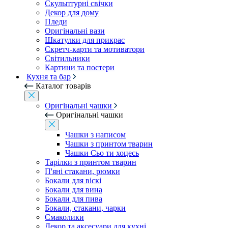
Скульптурні свічки
Декор для дому
Пледи
Оригінальні вази
Шкатулки для прикрас
Скретч-карти та мотиватори
Світильники
Картини та постери
Кухня та бар
Каталог товарів
Оригінальні чашки
Оригінальні чашки
Чашки з написом
Чашки з принтом тварин
Чашки Сьо ти хоцесь
Тарілки з принтом тварин
П'яні стакани, рюмки
Бокали для віскі
Бокали для вина
Бокали для пива
Бокали, стакани, чарки
Смаколики
Декор та аксесуари для кухні