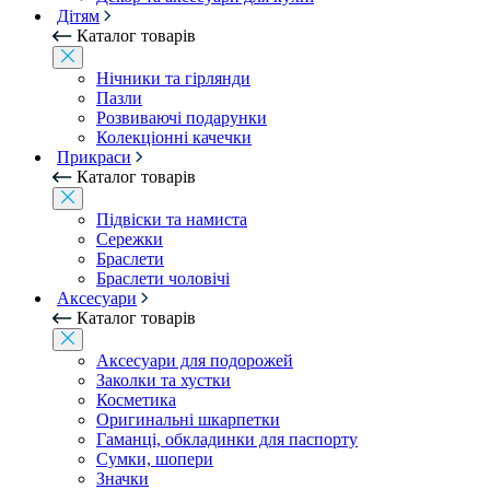
Дітям
Каталог товарів
Нічники та гірлянди
Пазли
Розвиваючі подарунки
Колекціонні качечки
Прикраси
Каталог товарів
Підвіски та намиста
Сережки
Браслети
Браслети чоловічі
Аксесуари
Каталог товарів
Аксесуари для подорожей
Заколки та хустки
Косметика
Оригинальні шкарпетки
Гаманці, обкладинки для паспорту
Сумки, шопери
Значки