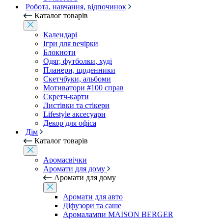
Робота, навчання, відпочинок
Каталог товарів
Календарі
Ігри для вечірки
Блокноти
Одяг, футболки, худі
Планери, щоденники
Скетчбуки, альбоми
Мотиватори #100 справ
Скретч-карти
Листівки та стікери
Lifestyle аксесуари
Декор для офіса
Дім
Каталог товарів
Аромасвічки
Аромати для дому
Аромати для дому
Аромати для авто
Діфузори та саше
Аромалампи MAISON BERGER