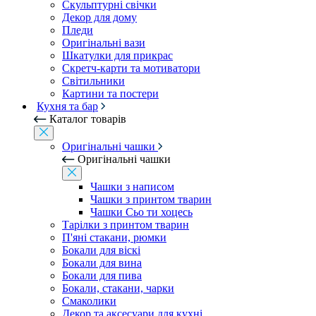
Скульптурні свічки
Декор для дому
Пледи
Оригінальні вази
Шкатулки для прикрас
Скретч-карти та мотиватори
Світильники
Картини та постери
Кухня та бар
Каталог товарів
Оригінальні чашки
Оригінальні чашки
Чашки з написом
Чашки з принтом тварин
Чашки Сьо ти хоцесь
Тарілки з принтом тварин
П'яні стакани, рюмки
Бокали для віскі
Бокали для вина
Бокали для пива
Бокали, стакани, чарки
Смаколики
Декор та аксесуари для кухні