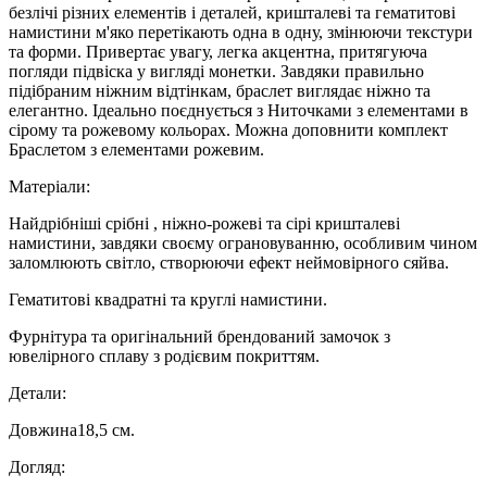
безлічі різних елементів і деталей, кришталеві та гематитові
намистини м'яко перетікають одна в одну, змінюючи текстури
та форми. Привертає увагу, легка акцентна, притягуюча
погляди підвіска у вигляді монетки. Завдяки правильно
підібраним ніжним відтінкам, браслет виглядає ніжно та
елегантно. Ідеально поєднується з Ниточками з елементами в
сірому та рожевому кольорах. Можна доповнити комплект
Браслетом з елементами рожевим.
Матеріали:
Найдрібніші срібні , ніжно-рожеві та сірі кришталеві
намистини, завдяки своєму ограновуванню, особливим чином
заломлюють світло, створюючи ефект неймовірного сяйва.
Гематитові квадратні та круглі намистини.
Фурнітура та оригінальний брендований замочок з
ювелірного сплаву з родієвим покриттям.
Детали:
Довжина18,5 см.
Догляд: