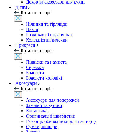
Декор та аксесуари для кухні
Дітям
Каталог товарів
Нічники та гірлянди
Пазли
Розвиваючі подарунки
Колекціонні качечки
Прикраси
Каталог товарів
Підвіски та намиста
Сережки
Браслети
Браслети чоловічі
Аксесуари
Каталог товарів
Аксесуари для подорожей
Заколки та хустки
Косметика
Оригинальні шкарпетки
Гаманці, обкладинки для паспорту
Сумки, шопери
Значки