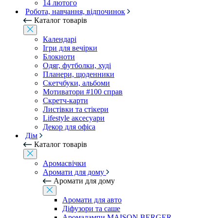
14 лютого
Робота, навчання, відпочинок
Каталог товарів
Календарі
Ігри для вечірки
Блокноти
Одяг, футболки, худі
Планери, щоденники
Скетчбуки, альбоми
Мотиватори #100 справ
Скретч-карти
Листівки та стікери
Lifestyle аксесуари
Декор для офіса
Дім
Каталог товарів
Аромасвічки
Аромати для дому
Аромати для дому
Аромати для авто
Діфузори та саше
Аромалампи MAISON BERGER