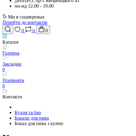
ДНІПРО, пр-т Яворницкого 41
пн-нд 12.00 - 19.00
Ми в соцмережах
Перейти до контактів
0
0
0
Каталог
Головна
Закладки
0
Порівняти
0
Контакти
Кухня та бар
Бокали для пива
Бокал для пива з кулею