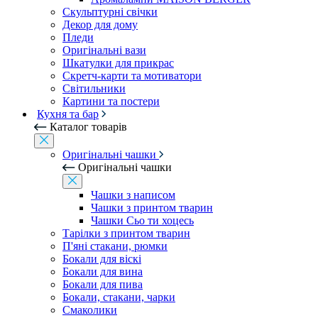
Скульптурні свічки
Декор для дому
Пледи
Оригінальні вази
Шкатулки для прикрас
Скретч-карти та мотиватори
Світильники
Картини та постери
Кухня та бар
Каталог товарів
Оригінальні чашки
Оригінальні чашки
Чашки з написом
Чашки з принтом тварин
Чашки Сьо ти хоцесь
Тарілки з принтом тварин
П'яні стакани, рюмки
Бокали для віскі
Бокали для вина
Бокали для пива
Бокали, стакани, чарки
Смаколики