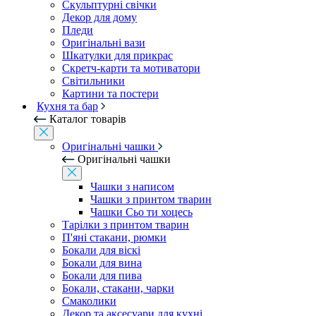
Скульптурні свічки
Декор для дому
Пледи
Оригінальні вази
Шкатулки для прикрас
Скретч-карти та мотиватори
Світильники
Картини та постери
Кухня та бар
Каталог товарів
Оригінальні чашки
Оригінальні чашки
Чашки з написом
Чашки з принтом тварин
Чашки Сьо ти хоцесь
Тарілки з принтом тварин
П'яні стакани, рюмки
Бокали для віскі
Бокали для вина
Бокали для пива
Бокали, стакани, чарки
Смаколики
Декор та аксесуари для кухні