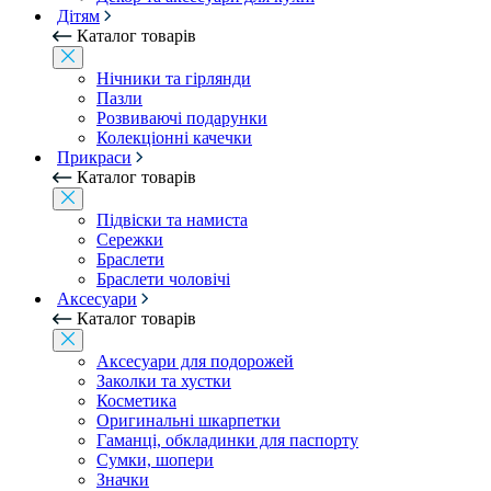
Дітям
Каталог товарів
Нічники та гірлянди
Пазли
Розвиваючі подарунки
Колекціонні качечки
Прикраси
Каталог товарів
Підвіски та намиста
Сережки
Браслети
Браслети чоловічі
Аксесуари
Каталог товарів
Аксесуари для подорожей
Заколки та хустки
Косметика
Оригинальні шкарпетки
Гаманці, обкладинки для паспорту
Сумки, шопери
Значки