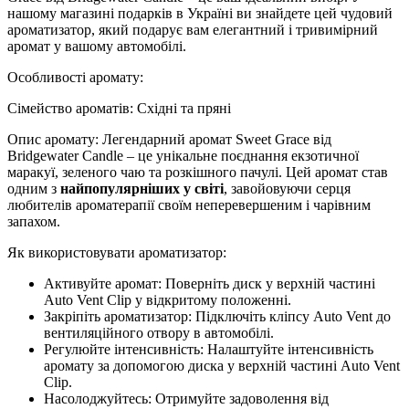
нашому магазині подарків в Україні ви знайдете цей чудовий
ароматизатор, який подарує вам елегантний і тривимірний
аромат у вашому автомобілі.
Особливості аромату:
Сімейство ароматів: Східні та пряні
Опис аромату: Легендарний аромат Sweet Grace від
Bridgewater Candle – це унікальне поєднання екзотичної
маракуї, зеленого чаю та розкішного пачулі. Цей аромат став
одним з
найпопулярніших у світі
, завойовуючи серця
любителів ароматерапії своїм неперевершеним і чарівним
запахом.
Як використовувати ароматизатор:
Активуйте аромат: Поверніть диск у верхній частині
Auto Vent Clip у відкритому положенні.
Закріпіть ароматизатор: Підключіть кліпсу Auto Vent до
вентиляційного отвору в автомобілі.
Регулюйте інтенсивність: Налаштуйте інтенсивність
аромату за допомогою диска у верхній частині Auto Vent
Clip.
Насолоджуйтесь: Отримуйте задоволення від