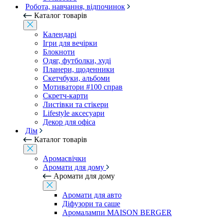
Робота, навчання, відпочинок
Каталог товарів
Календарі
Ігри для вечірки
Блокноти
Одяг, футболки, худі
Планери, щоденники
Скетчбуки, альбоми
Мотиватори #100 справ
Скретч-карти
Листівки та стікери
Lifestyle аксесуари
Декор для офіса
Дім
Каталог товарів
Аромасвічки
Аромати для дому
Аромати для дому
Аромати для авто
Діфузори та саше
Аромалампи MAISON BERGER