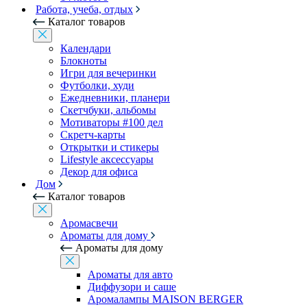
Работа, учеба, отдых
Каталог товаров
Календари
Блокноты
Игри для вечеринки
Футболки, худи
Ежедневники, планери
Скетчбуки, альбомы
Мотиваторы #100 дел
Скретч-карты
Открытки и стикеры
Lifestyle аксессуары
Декор для офиса
Дом
Каталог товаров
Аромасвечи
Ароматы для дому
Ароматы для дому
Ароматы для авто
Диффузори и саше
Аромалампы MAISON BERGER