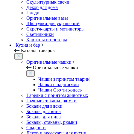
Скульптурнык свечи
Декор для дома
Пледи
Оригинальные вазы
Шкатулки для украшений
Скретч-карты и мотиваторы
Светильники
Картины и постеры
Кухня и бар
Каталог товаров
Оригинальные чашки
Оригинальные чашки
Чашки з принтом тварин
Чашки с надписями
Чашки Сьо ти хоцесь
Тарелки с принтом животных
Пьяные стаканы, рюмки
Бокали для виски
Бокалы для вина
Бокалы для пива
Бокалы, стаканы, рюмки
Сладости
Декор и аксесуары для кухни