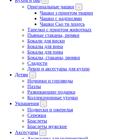
Кухня и бар
Оригинальные чашки
Чашки з принтом тварин
Чашки с надписями
Чашки Сьо ти хоцесь
Тарелки с принтом животных
Пьяные стаканы, рюмки
Бокали для виски
Бокалы для вина
Бокалы для пива
Бокалы, стаканы, рюмки
Сладости
Декор и аксесуары для кухни
Детям
Ночники и гирлянды
Пазлы
Развивающие подарки
Коллекционные уточки
Украшения
Подвески и ожерелья
Сережки
Браслеты
Браслеты мужские
Аксесуары
Аксесуары для путешествий