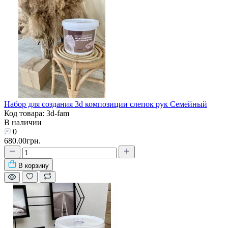
Набор для создания 3d композиции слепок рук Семейный
Код товара: 3d-fam
В наличии
0
680.00грн.
В корзину