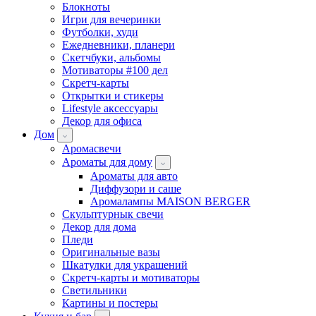
Блокноты
Игри для вечеринки
Футболки, худи
Ежедневники, планери
Скетчбуки, альбомы
Мотиваторы #100 дел
Скретч-карты
Открытки и стикеры
Lifestyle аксессуары
Декор для офиса
Дом
Аромасвечи
Ароматы для дому
Ароматы для авто
Диффузори и саше
Аромалампы MAISON BERGER
Скульптурнык свечи
Декор для дома
Пледи
Оригинальные вазы
Шкатулки для украшений
Скретч-карты и мотиваторы
Светильники
Картины и постеры