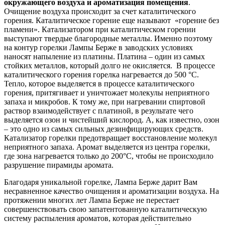
окружающего воздуха и ароматизация помещения
.
Очищение воздуха происходит за счет каталитического
горения. Каталитическое горение еще называют «горение без
пламени». Катализатором при каталитическом горении
выступают твердые благородные металлы. Именно поэтому
на контур горелки Лампы Берже в заводских условиях
наносят напыление из платины. Платина – один из самых
стойких металлов, который долго не окисляется. В процессе
каталитического горения горелка нагревается до 500 °С.
Тепло, которое выделяется в процессе каталитического
горения, притягивает и уничтожает молекулы неприятного
запаха и микробов. К тому же, при нагревании спиртовой
раствор взаимодействует с платиной, в результате чего
выделяется озон и чистейший кислород. А, как известно, озон
– это одно из самых сильных дезинфицирующих средств.
Катализатор горелки предотвращает восстановление молекул
неприятного запаха. Аромат выделяется из центра горелки,
где зона нагревается только до 200°С, чтобы не происходило
разрушение пирамиды аромата.
Благодаря уникальной горелке, Лампа Берже дарит Вам
несравненное качество очищения и ароматизации воздуха. На
протяжении многих лет Лампа Берже не перестает
совершенствовать свою запатентованную каталитическую
систему распыления ароматов, которая действительно